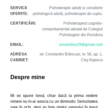
SERVICII
Psihoterapie adulți și consiliere
OFERITE:
psihologică adulți, psihoterapie de cuplu.
CERTIFICĂRI:
Psihoterapeut cognitiv-
comportamental atestat de Colegiul
Psihologilor din România
EMAIL:
ionutmilea19@gmail.com
ADRESA
str. Constantin Brâncuși, nr. 56, ap. 1,
CABINET:
Cluj-Napoca
Despre mine
Mi se spune Ionuț, chiar dacă la prima vedere
nimeni nu m-ar asocia cu un diminutiv. Seriozitatea
sare în ochi, deși aș lista simțul umorului în topul