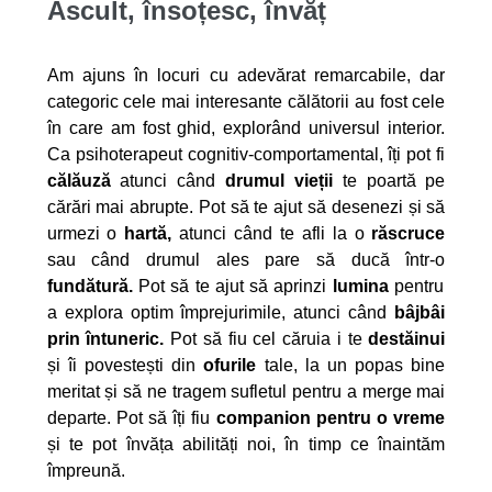
Ascult, însoțesc, învăț
Am ajuns în locuri cu adevărat remarcabile, dar
categoric cele mai interesante călătorii au fost cele
în care am fost ghid, explorând universul interior.
Ca psihoterapeut
cognitiv-comportamental
, îți pot fi
călăuză
atunci când
drumul vieții
te poartă pe
cărări mai abrupte. Pot să te ajut să desenezi și să
urmezi o
hartă,
atunci când te afli la o
răscruce
sau când drumul ales pare să ducă într-o
fundătură.
Pot să te ajut să aprinzi
lumina
pentru
a explora optim împrejurimile, atunci când
bâjbâi
prin întuneric.
Pot să fiu cel căruia i te
destăinui
și îi povestești din
ofurile
tale, la un popas bine
meritat și să ne tragem sufletul pentru a merge mai
departe. Pot să îți fiu
companion pentru o vreme
și te pot învăța abilități noi, în timp ce înaintăm
împreună.