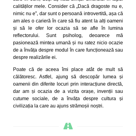
calităților mele. Consider că „Dacă dragoste nu e,
nimic nu e”, dar sunt o persoană introvertită, așa că
am ales o carieră în care să fiu atent la alți oameni
și să le ofer lor ocazia să se afle în lumina
reflectorului. Sunt psiholog, deoarece mă
pasionează mintea umană și nu ratez nicio ocazie
de a învăța despre modul în care funcționează sau
despre realizările ei.
Poate că de aceea îmi place atât de mult să
călătoresc. Astfel, ajung să descopăr lumea și
oamenii din diferite locuri prin interacțiune directă,
dar am și ocazia de a vizita orașe, invenții sau
cutume sociale, de a învăța despre cultura și
civilizația la care au ajuns strămoșii noștri.