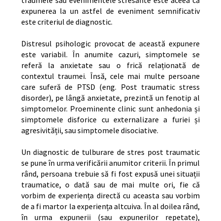
traumele sau evenimentele stresante este aceea că
expunerea la un astfel de eveniment semnificativ
este criteriul de diagnostic.
Distresul psihologic provocat de această expunere
este variabil. În anumite cazuri, simptomele se
referă la anxietate sau o frică relaționată de
contextul traumei. Însă, cele mai multe persoane
care suferă de PTSD (eng. Post traumatic stress
disorder), pe lângă anxietate, prezintă un fenotip al
simptomelor. Proeminente clinic sunt anhedonia și
simptomele disforice cu externalizare a furiei și
agresivității, sau simptomele disociative.
Un diagnostic de tulburare de stres post traumatic
se pune în urma verificării anumitor criterii. În primul
rând, persoana trebuie să fi fost expusă unei situații
traumatice, o dată sau de mai multe ori, fie că
vorbim de experiența directă cu aceasta sau vorbim
de a fi martor la experiența altcuiva. În al doilea rând,
în urma expunerii (sau expunerilor repetate),