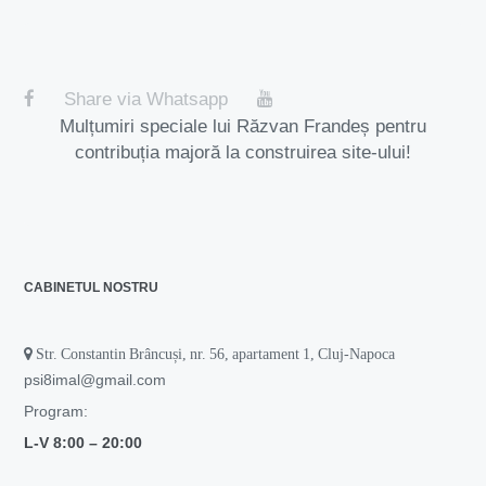
Share via Whatsapp
Mulțumiri speciale lui Răzvan Frandeș pentru
contribuția majoră la construirea site-ului!
CABINETUL NOSTRU
Str. Constantin Brâncuși, nr. 56, apartament 1, Cluj-Napoca
psi8imal@gmail.com
Program:
L-V 8:00 –
20:00