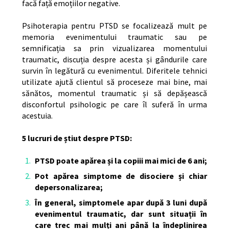
facă față emoțiilor negative.
Psihoterapia pentru PTSD se focalizează mult pe
memoria evenimentului traumatic sau pe
semnificația sa prin vizualizarea momentului
traumatic, discuția despre acesta și gândurile care
survin în legătură cu evenimentul. Diferitele tehnici
utilizate ajută clientul să proceseze mai bine, mai
sănătos, momentul traumatic și să depășească
disconfortul psihologic pe care îl suferă în urma
acestuia.
5 lucruri de știut despre PTSD:
PTSD poate apărea și la copiii mai mici de 6 ani;
Pot apărea simptome de disociere și chiar
depersonalizarea;
În general, simptomele apar după 3 luni după
evenimentul traumatic, dar sunt situații în
care trec mai mulți ani până la îndeplinirea