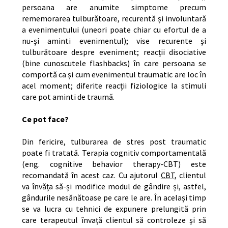
persoana are anumite simptome precum
rememorarea tulburătoare, recurentă și involuntară
a evenimentului (uneori poate chiar cu efortul de a
nu-și aminti evenimentul); vise recurente și
tulburătoare despre eveniment; reacții disociative
(bine cunoscutele flashbacks) în care persoana se
comportă ca și cum evenimentul traumatic are loc în
acel moment; diferite reacții fiziologice la stimuli
care pot aminti de traumă.
Ce pot face?
Din fericire, tulburarea de stres post traumatic
poate fi tratată. Terapia cognitiv comportamentală
(eng. cognitive behavior therapy-CBT) este
recomandată în acest caz. Cu ajutorul
CBT
, clientul
va învăța să-și modifice modul de gândire și, astfel,
gândurile nesănătoase pe care le are. În același timp
se va lucra cu tehnici de expunere prelungită prin
care terapeutul învață clientul să controleze și să