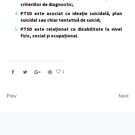
criteriilor de diagnostic;
PTSD este asociat cu ideație suicidală, plan
suicidal sau chiar tentativă de suicid;
PTSD este relaționat cu dizabilitate la nivel
fizic, social și ocupațional.
1
Navigare în articole
Prev
Next