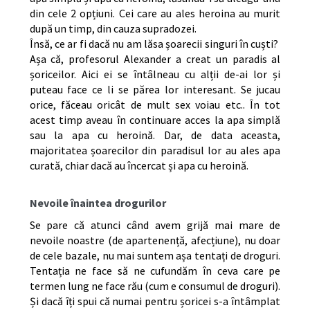
din cele 2 opțiuni. Cei care au ales heroina au murit
după un timp, din cauza supradozei.
Însă, ce ar fi dacă nu am lăsa șoarecii singuri în cuști?
Așa că, profesorul Alexander a creat un paradis al
șoriceilor. Aici ei se întâlneau cu alții de-ai lor și
puteau face ce li se părea lor interesant. Se jucau
orice, făceau oricât de mult sex voiau etc.. În tot
acest timp aveau în continuare acces la apa simplă
sau la apa cu heroină. Dar, de data aceasta,
majoritatea șoarecilor din paradisul lor au ales apa
curată, chiar dacă au încercat și apa cu heroină.
Nevoile înaintea drogurilor
Se pare că atunci când avem grijă mai mare de
nevoile noastre (de apartenență, afecțiune), nu doar
de cele bazale, nu mai suntem așa tentați de droguri.
Tentația ne face să ne cufundăm în ceva care pe
termen lung ne face rău (cum e consumul de droguri).
Și dacă îți spui că numai pentru șoricei s-a întâmplat