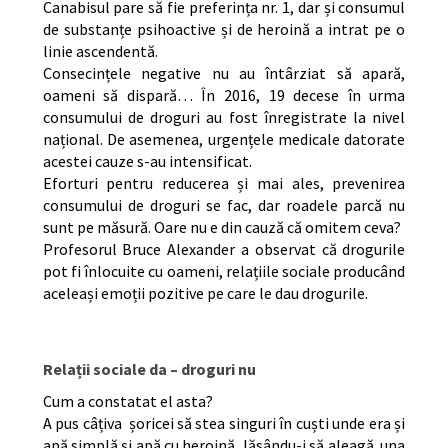
Canabisul pare să fie preferința nr. 1, dar și consumul
de substanțe psihoactive și de heroină a intrat pe o
linie ascendentă.
Consecințele negative nu au întârziat să apară,
oameni să dispară… În 2016, 19 decese în urma
consumului de droguri au fost înregistrate la nivel
național. De asemenea, urgențele medicale datorate
acestei cauze s-au intensificat.
Eforturi pentru reducerea și mai ales, prevenirea
consumului de droguri se fac, dar roadele parcă nu
sunt pe măsură. Oare nu e din cauză că omitem ceva?
Profesorul Bruce Alexander a observat că drogurile
pot fi înlocuite cu oameni, relațiile sociale producând
aceleași emoții pozitive pe care le dau drogurile.
Relații sociale da – droguri nu
Cum a constatat el asta?
A pus câțiva șoricei să stea singuri în cuști unde era și
apă simplă și apă cu heroină, lăsându-i să aleagă una