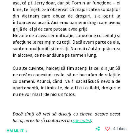
așa, că pt Jerry doar, dar pt Tom n-ar funcționa – ei
bine, te înșeli. S-a observat că majoritatea soldaților
din Vietnam care abuza de droguri, s-a oprit la
întoarcerea acasă. Aici erau oamenii dragi care aveau
grijă de ei și de care puteau avea grijă.
Nevoile de a avea semnificație, conexiune cu ceilalți și
afecțiune le resimțim cu toții. Dacă avem parte de ele,
suntem mulțumiți și fericiți. Nu mai căutăm plăcerea
în altceva, ce ne-ar dăuna pe termen lung.
Cu alte cuvinte, haideți să fim atenți la cei din jur. Să
ne creăm conexiuni reale, să ne bucurăm de relațiile
cu oameni. Atunci, când va fi satisfăcută nevoia de
apartenență, intimitate, de a fi cu ceilalți, drogurile
nu ne vor mai fi de nici un folos.
Dacă simți că vrei să discuți cu cineva despre acest
lucru, nu ezita să contactezi un
specialist
.
4 Likes
MAI MULT