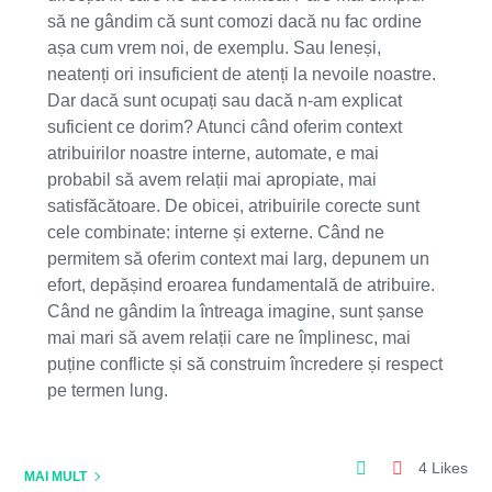
să ne gândim că sunt comozi dacă nu fac ordine
așa cum vrem noi, de exemplu. Sau leneși,
neatenți ori insuficient de atenți la nevoile noastre.
Dar dacă sunt ocupați sau dacă n-am explicat
suficient ce dorim? Atunci când oferim context
atribuirilor noastre interne, automate, e mai
probabil să avem relații mai apropiate, mai
satisfăcătoare. De obicei, atribuirile corecte sunt
cele combinate: interne și externe. Când ne
permitem să oferim context mai larg, depunem un
efort, depășind eroarea fundamentală de atribuire.
Când ne gândim la întreaga imagine, sunt șanse
mai mari să avem relații care ne împlinesc, mai
puține conflicte și să construim încredere și respect
pe termen lung.
4 Likes
MAI MULT