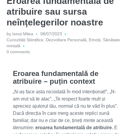
Eroarea fundamentală de
atribuire sau sursa
neînțelegerilor noastre
by
Ionuț Milea
08/07/2023
Curiozități Științifice
,
Dezvoltare Personală
,
Emoții
,
Sănătate
mintală
0 comments
Eroarea fundamentală de
atribuire – puțin context
„N-aș face asta niciodată în mod intenționat!”, „N-
am vrut să te atac”, „Te respect foarte mult și
apreciez ajutorul tău, normal că nu te văd în plus”.
Dacă direcția în care merg aceste replici sună
familiar, dar nu e clar de ce, țineți minte această
denumire:
eroarea fundamentală de atribuire.
E