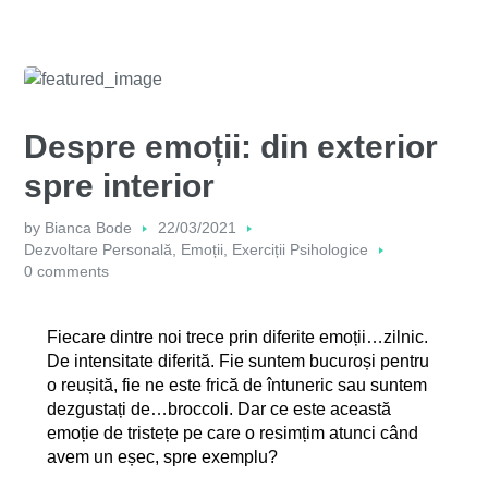
Despre emoții: din exterior
spre interior
by
Bianca Bode
22/03/2021
Dezvoltare Personală
,
Emoții
,
Exerciții Psihologice
0 comments
Fiecare dintre noi trece prin diferite emoții…zilnic.
De intensitate diferită. Fie suntem bucuroși pentru
o reușită, fie ne este frică de întuneric sau suntem
dezgustați de…broccoli. Dar ce este această
emoție de tristețe pe care o resimțim atunci când
avem un eșec, spre exemplu?