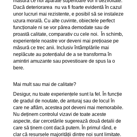
măsură ce noi aparate superioare vor fi dezvoltate.
Dacă deteriorarea nu va fi foarte evidentă în cazul
unor lucruri mai rezistente, e posibil să se instaleze
uzura morală. Cu alte cuvinte, obiectele perfect
funcționale ni se vor părea demodate sau de
proastă calitate, comparativ cu cele noi. În schimb,
experiențele noastre vor deveni mai prețioase pe
măsură ce trec anii. Inclusiv întâmplările mai
neplăcute au potențialul de a se transforma în
amintiri amuzante sau povestioare de spus la o
bere.
Mai mult sau mai de calitate?
Desigur, nu toate experiențele sunt la fel. În funcție
de gradul de noutate, de anturaj sau de locul în
care ne aflăm, acestea pot deveni mai memorabile.
Nu deținem controlul vizavi de toate aceste
aspecte, dar cercetările sugerează două detalii de
care să ținem cont dacă putem. În primul rând, e
clar că resursele majorității dintre noi sunt limitate.