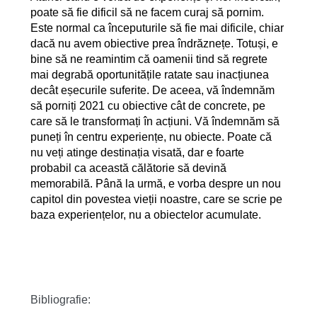
poate să fie dificil să ne facem curaj să pornim.
Este normal ca începuturile să fie mai dificile, chiar
dacă nu avem obiective prea îndrăznețe. Totuși, e
bine să ne reamintim că oamenii tind să regrete
mai degrabă oportunitățile ratate sau inacțiunea
decât eșecurile suferite. De aceea, vă îndemnăm
să porniți 2021 cu obiective cât de concrete, pe
care să le transformați în acțiuni. Vă îndemnăm să
puneți în centru experiențe, nu obiecte. Poate că
nu veți atinge destinația visată, dar e foarte
probabil ca această călătorie să devină
memorabilă. Până la urmă, e vorba despre un nou
capitol din povestea vieții noastre, care se scrie pe
baza experiențelor, nu a obiectelor acumulate.
Bibliografie: