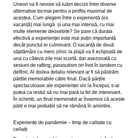
Uneori va fi nevoie să luăm decizii între diverse
alternative tocmai pentru a profita maximal de
acestea. Cum alegem între o experiență (ex.
vacanță) mai lungă și una mai intensă, cu mai
multe elemente deosebite? Se pare că durata
efectivă a experienței este mai puțin importantă
decât punctul ei culminant. O vacanță de două
săptămâni cu mers zilnic la plajă va fi eclipsată de
una cu câteva zile mai scurtă, dar asezonată cu
sesiuni de rafting, parașutism ori înot în tandem cu
delfinii. Al doilea detaliu relevant ar fi să păstrăm
părțile memorabile către final. Dacă părțile
spectaculoase ale experienței vin la început, s-ar
putea ca restul să nu mai pară la fel de interesant.
În schimb, un final memorabil ar însemna că aceste
părți e mai probabil să ne rămână în amintire.
Experiențe de pandemie – timp de calitate cu
ceilalți