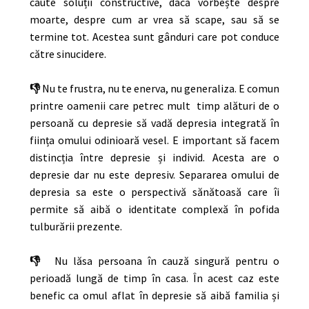
caute soluții constructive, dacă vorbește despre
moarte, despre cum ar vrea să scape, sau să se
termine tot. Acestea sunt gânduri care pot conduce
către sinucidere.
👎
Nu te frustra, nu te enerva, nu generaliza. E comun
printre oamenii care petrec mult timp alături de o
persoană cu depresie să vadă depresia integrată în
ființa omului odinioară vesel. E important să facem
distincția între depresie și individ. Acesta are o
depresie dar nu este depresiv. Separarea omului de
depresia sa este o perspectivă sănătoasă care îi
permite să aibă o identitate complexă în pofida
tulburării prezente.
👎
Nu lăsa persoana în cauză singură pentru o
perioadă lungă de timp în casa. În acest caz este
benefic ca omul aflat în depresie să aibă familia și