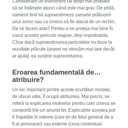
Considerăm un eveniment rar drept mai probabil
să se întâmple atunci când este mai grav. De pildă,
oamenii tind să supraestimeze șansele prăbușirii
unui avion sau ca cineva să fie atacat de un rechin.
De ce facem asta? Pentru a ne proteja mai bine în
cazul acestor pericole majore, deși improbabile.
Chiar dacă supraestimarea pericolelor nu duce la
rezultate plăcute (uneori ne stresăm mai tare decât
ar ajuta), ea susține supraviețuirea.
Eroarea fundamentală de…
atribuire?
Un loc important printre aceste scurtături mintale,
de obicei utile, îl ocupă atribuirea. Mai precis, se
referă la explicarea motivelor pentru care cineva se
comportă într-un anumit fel. Explicațiile acestea pot
fi împărțite în interne (care țin de felul general de a
fi al persoanei) sau externe (ceva contextual,