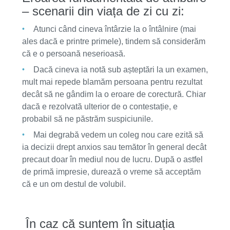
–
scenarii din viața de zi cu zi:
Atunci când cineva întârzie la o întâlnire (mai
ales dacă e printre primele), tindem să considerăm
că e o persoană neserioasă.
Dacă cineva ia notă sub așteptări la un examen,
mult mai repede blamăm persoana pentru rezultat
decât să ne gândim la o eroare de corectură. Chiar
dacă e rezolvată ulterior de o contestație, e
probabil să ne păstrăm suspiciunile.
Mai degrabă vedem un coleg nou care ezită să
ia decizii drept anxios sau temător în general decât
precaut doar în mediul nou de lucru. După o astfel
de primă impresie, durează o vreme să acceptăm
că e un om destul de volubil.
În caz că suntem în situația