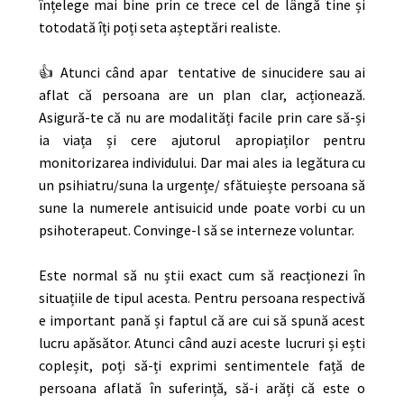
înțelege mai bine prin ce trece cel de lângă tine și
totodată îți poți seta așteptări realiste.
👍 Atunci când apar tentative de sinucidere sau ai
aflat că persoana are un plan clar, acționează.
Asigură-te că nu are modalități facile prin care să-și
ia viața și cere ajutorul apropiaților pentru
monitorizarea individului. Dar mai ales ia legătura cu
un psihiatru/suna la urgențe/ sfătuiește persoana să
sune la numerele antisuicid unde poate vorbi cu un
psihoterapeut. Convinge-l să se interneze voluntar.
Este normal să nu știi exact cum să reacționezi în
situațiile de tipul acesta. Pentru persoana respectivă
e important pană și faptul că are cui să spună acest
lucru apăsător. Atunci când auzi aceste lucruri și ești
copleșit, poți să-ți exprimi sentimentele față de
persoana aflată în suferință, să-i arăți că este o