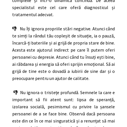
complexe și într-o dinamică continuă. De aceea
specialistul este cel care oferă diagnosticul și
tratamentul adecvat.
👎
Nu îți ignora propriile stări negative. Atunci când
te simți la rândul tău copleșit de situație, ia o pauză,
încarcă-ți bateriile și ai grijă de propria stare de bine.
Acesta este ajutorul indirect pe care îl putem oferi
persoanei cu depresie. Atunci când tu însuți ești bine,
ai răbdarea și energia să oferi sprijin emoțional. Să ai
grijă de tine este o dovadă a iubirii de sine dar și o
preocupare pentru un ajutor de calitate.
👎
Nu ignora o tristețe profundă. Semnele la care e
important să fii atent sunt: lipsa de speranță,
izolarea socială, pesimismul cu privire la șansele
persoanei de a se face bine. Observă dacă persoana
este din ce în ce mai singuratică și a renunțat să mai