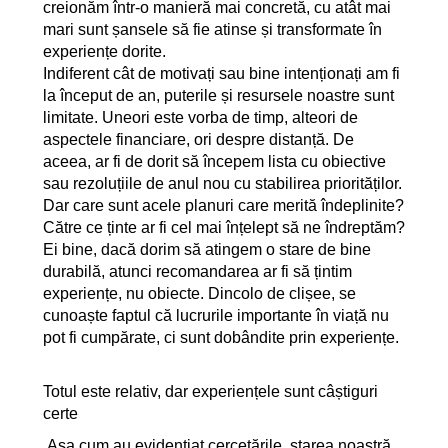
creionăm într-o manieră mai concretă, cu atât mai
mari sunt șansele să fie atinse și transformate în
experiențe dorite.
Indiferent cât de motivați sau bine intenționați am fi
la început de an, puterile și resursele noastre sunt
limitate. Uneori este vorba de timp, alteori de
aspectele financiare, ori despre distanță. De
aceea, ar fi de dorit să începem lista cu obiective
sau rezoluțiile de anul nou cu stabilirea priorităților.
Dar care sunt acele planuri care merită îndeplinite?
Către ce ținte ar fi cel mai înțelept să ne îndreptăm?
Ei bine, dacă dorim să atingem o stare de bine
durabilă, atunci recomandarea ar fi să țintim
experiențe, nu obiecte. Dincolo de clișee, se
cunoaște faptul că lucrurile importante în viață nu
pot fi cumpărate, ci sunt dobândite prin experiențe.
Totul este relativ, dar experiențele sunt câștiguri
certe
Așa cum au evidențiat cercetările, starea noastră