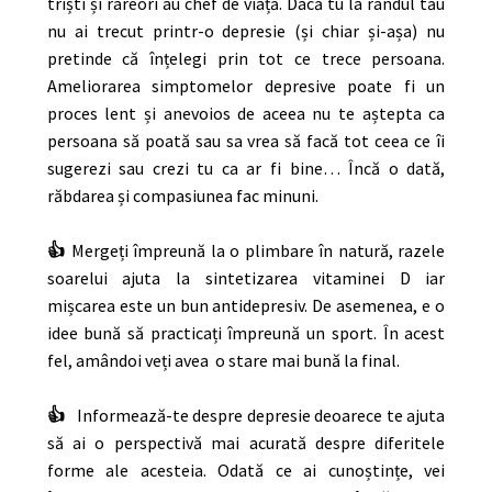
triști și rareori au chef de viață. Dacă tu la rândul tău
nu ai trecut printr-o depresie (și chiar și-așa) nu
pretinde că înțelegi prin tot ce trece persoana.
Ameliorarea simptomelor depresive poate fi un
proces lent și anevoios de aceea nu te aștepta ca
persoana să poată sau sa vrea să facă tot ceea ce îi
sugerezi sau crezi tu ca ar fi bine… Încă o dată,
răbdarea și compasiunea fac minuni.
👍
Mergeți împreună la o plimbare în natură, razele
soarelui ajuta la sintetizarea vitaminei D iar
mișcarea este un bun antidepresiv. De asemenea, e o
idee bună să practicați împreună un sport. În acest
fel, amândoi veți avea o stare mai bună la final.
👍
Informează-te despre depresie deoarece te ajuta
să ai o perspectivă mai acurată despre diferitele
forme ale acesteia. Odată ce ai cunoștințe, vei