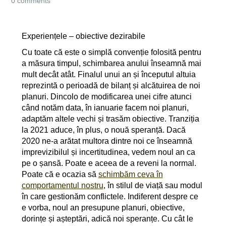
0 comments
Experiențele – obiective dezirabile
Cu toate că este o simplă convenție folosită pentru
a măsura timpul, schimbarea anului înseamnă mai
mult decât atât. Finalul unui an și începutul altuia
reprezintă o perioadă de bilanț și alcătuirea de noi
planuri. Dincolo de modificarea unei cifre atunci
când notăm data, în ianuarie facem noi planuri,
adaptăm altele vechi și trasăm obiective. Tranziția
la 2021 aduce, în plus, o nouă speranță. Dacă
2020 ne-a arătat multora dintre noi ce înseamnă
imprevizibilul și incertitudinea, vedem noul an ca
pe o șansă. Poate e aceea de a reveni la normal.
Poate că e ocazia să
schimbăm ceva în
comportamentul nostru
, în stilul de viață sau modul
în care gestionăm conflictele. Indiferent despre ce
e vorba, noul an presupune planuri, obiective,
dorințe și așteptări, adică noi speranțe. Cu cât le