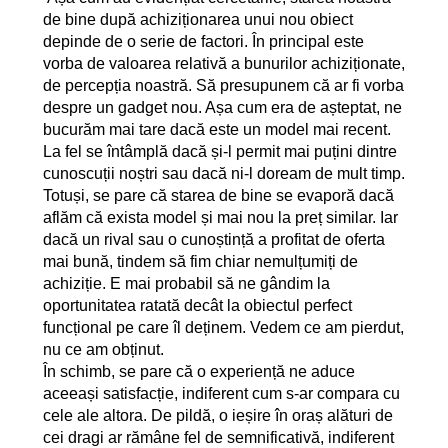
de bine după achiziționarea unui nou obiect
depinde de o serie de factori. În principal este
vorba de valoarea relativă a bunurilor achiziționate,
de percepția noastră. Să presupunem că ar fi vorba
despre un gadget nou. Așa cum era de așteptat, ne
bucurăm mai tare dacă este un model mai recent.
La fel se întâmplă dacă și-l permit mai puțini dintre
cunoscuții noștri sau dacă ni-l doream de mult timp.
Totuși, se pare că starea de bine se evaporă dacă
aflăm că exista model și mai nou la preț similar. Iar
dacă un rival sau o cunoștință a profitat de oferta
mai bună, tindem să fim chiar nemulțumiți de
achiziție. E mai probabil să ne gândim la
oportunitatea ratată decât la obiectul perfect
funcțional pe care îl deținem. Vedem ce am pierdut,
nu ce am obținut.
În schimb, se pare că o experiență ne aduce
aceeași satisfacție, indiferent cum s-ar compara cu
cele ale altora. De pildă, o ieșire în oraș alături de
cei dragi ar rămâne fel de semnificativă, indiferent