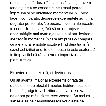
de condițiile „îndurate”. În această situație, avem
tendința de a ne concentra pe timpul petrecut
împreună și pe unicitatea momentelor. Nu prea
facem comparații, deoarece experiențele sunt mai
degrabă personale. Ne bucurăm de trăirile noastre,
în condițiile noastre, fără să ne deranjeze
oportunitățile mai avantajoase ale altora. Ieșirea a
avut loc în momentul în care am putea-o compara
cu ale altora, emoțiile pozitive fiind deja trăite. În
cazul achiziției unui telefon, bucuria este eșalonată
în timp, astfel că rămânem cu impresia de a fi
pierdut ceva.
Experiențele nu expiră, ci devin clasice
Un alt avantaj major al experiențelor față de
obiecte ține de efectul timpului. Indiferent cât de
bun ar fi gadgetul achiziționat inițial, el se va
deteriora pe măsură ce trece vremea. Ba mai mult,
șansele să ne nemulțumească vor crește pe