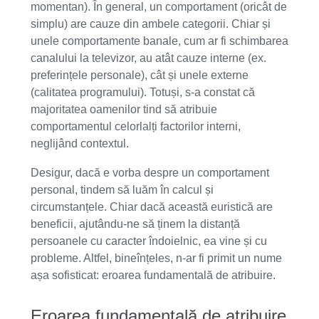
momentan). În general, un comportament (oricât de
simplu) are cauze din ambele categorii. Chiar și
unele comportamente banale, cum ar fi schimbarea
canalului la televizor, au atât cauze interne (ex.
preferințele personale), cât și unele externe
(calitatea programului). Totuși, s-a constat că
majoritatea oamenilor tind să atribuie
comportamentul celorlalți factorilor interni,
neglijând contextul.
Desigur, dacă e vorba despre un comportament
personal, tindem să luăm în calcul și
circumstanțele. Chiar dacă această euristică are
beneficii, ajutându-ne să ținem la distanță
persoanele cu caracter îndoielnic, ea vine și cu
probleme. Altfel, bineînțeles, n-ar fi primit un nume
așa sofisticat: eroarea fundamentală de atribuire.
Eroarea fundamentală de atribuire