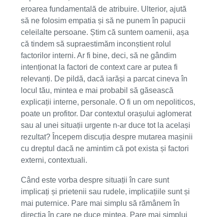
eroarea fundamentală de atribuire. Ulterior, ajută
să ne folosim empatia și să ne punem în papucii
celeilalte persoane. Știm că suntem oamenii, așa
că tindem să supraestimăm inconștient rolul
factorilor interni. Ar fi bine, deci, să ne gândim
intenționat la factori de context care ar putea fi
relevanți. De pildă, dacă iarăși a parcat cineva în
locul tău, mintea e mai probabil să găsească
explicații interne, personale. O fi un om nepoliticos,
poate un profitor. Dar contextul orașului aglomerat
sau al unei situații urgente n-ar duce tot la același
rezultat? Începem discuția despre mutarea mașinii
cu dreptul dacă ne amintim că pot exista și factori
externi, contextuali.
Când este vorba despre situații în care sunt
implicați și prietenii sau rudele, implicațiile sunt și
mai puternice. Pare mai simplu să rămânem în
direcția în care ne duce mintea. Pare mai simplui