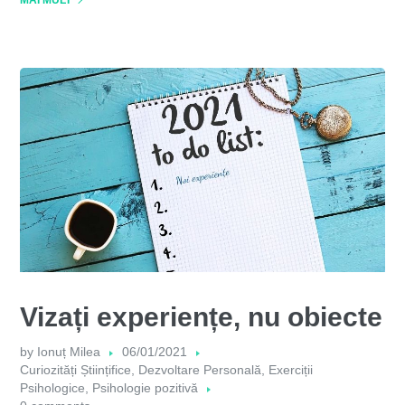
Vizați experiențe, nu obiecte
by
Ionuț Milea
06/01/2021
Curiozități Științifice
,
Dezvoltare Personală
,
Exerciții
Psihologice
,
Psihologie pozitivă