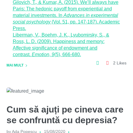
Gilovich, T., & Kumar, A. (2015). We’ll always have
Paris: The hedonic payoff from experiential and
material investments. In
Advances in experimental
social psychology
(Vol. 51, pp. 147-187). Academic
Press.
Liberman, V., Boehm, J. K., Lyubomirsky, S., &
Ross, L. D. (2009). Happiness and memory:
Affective significance of endowment and
contrast.
Emotion
,
9
(5), 666-680.
2 Likes
MAI MULT
Cum să ajuți pe cineva care
se confruntă cu depresia?
by
Ada Popescu
15/08/2020