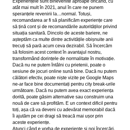
Experiențele sunt binevenite aproape oricând, cu
atât mai mult în 2021, anul în care ne punem
speranțele revenirii la…normal. Totuși,
recomandarea ar fi să planificăm experiențe care
să țină cont și de recomandările autorităților privind
situația sanitară. Dincolo de aceste bariere, ne
așteptăm ca multe dintre activitățile obișnuite anii
trecuți să pară acum ceva dezirabil. Să încercăm
să folosim acest context în avantajul nostru,
transformând dorințele de normalitate în motivație.
Dacă nu ne putem întâlni cu prietenii, poate o
sesiune de jocuri online sună bine. Dacă nu putem
călători efectiv, poate niște vizite pe Google Maps
ne-ar face bine documentați pentru city break-urile
următoare. Dacă nu putem avea exact experiența
dorită, poate găsim alternative sau construim una
nouă de care să profităm. E un context dificil pentru
toți, așa că va deveni cu adevărat memorabil dacă
îi ajutăm pe cei dragi să treacă mai ușor prin
aceste experiențe.
Atunci când e vorba de experiențe și noi încercări,