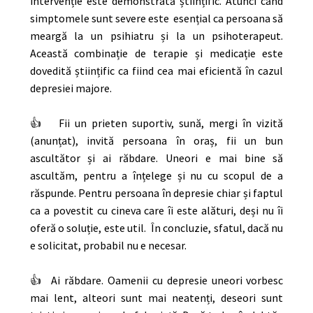
intervenție este demonstrată științific. Atunci când
simptomele sunt severe este esențial ca persoana să
meargă la un psihiatru și la un psihoterapeut.
Această combinație de terapie și medicație este
dovedită științific ca fiind cea mai eficientă în cazul
depresiei majore.
👍 Fii un prieten suportiv, sună, mergi în vizită
(anunțat), invită persoana în oraș, fii un bun
ascultător și ai răbdare. Uneori e mai bine să
ascultăm, pentru a înțelege și nu cu scopul de a
răspunde. Pentru persoana în depresie chiar și faptul
ca a povestit cu cineva care îi este alături, deși nu îi
oferă o soluție, este util. În concluzie, sfatul, dacă nu
e solicitat, probabil nu e necesar.
👍 Ai răbdare. Oamenii cu depresie uneori vorbesc
mai lent, alteori sunt mai neatenți, deseori sunt