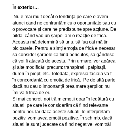
În exterior…
Nu e mai mult decât o tendință pe care o avem
atunci când ne confruntăm cu o oportunitate sau cu
o provocare și care ne predispune spre acțiune. De
pildă, când văd un șarpe, am o reacție de frică.
Aceasta mă determină să urlu, să fug cât mă țin
picioarele. Pentru a simți emoția de frică e necesar
să consider șarpele ca fiind periculos, să gândesc
că voi fi atacată de acesta. Prin urmare, vor apărea
și alte modificări precum: transpirații, palpitații,
dureri în piept, etc. Totodată, expresia facială va fi
în concordanță cu emoția de frică. Pe de altă parte,
dacă nu dau o importanță prea mare șerpilor, nu
îmi va fi frică de ei.
Și mai concret: noi trăim emoții doar în legătură cu
situații pe care le considerăm că fiind relevante
pentru noi. Iar dacă aceste situații le interpretăm
pozitiv, vom avea emoții pozitive. În schimb, dacă
situațiile sunt judecate ca fiind negative, vom trăi