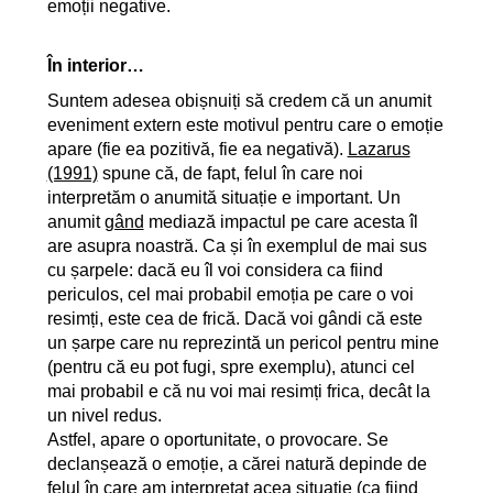
emoții negative.
În interior…
Suntem adesea obișnuiți să credem că un anumit
eveniment extern este motivul pentru care o emoție
apare (fie ea pozitivă, fie ea negativă).
Lazarus
(1991)
spune că, de fapt, felul în care noi
interpretăm o anumită situație e important. Un
anumit
gând
mediază impactul pe care acesta îl
are asupra noastră. Ca și în exemplul de mai sus
cu șarpele: dacă eu îl voi considera ca fiind
periculos, cel mai probabil emoția pe care o voi
resimți, este cea de frică. Dacă voi gândi că este
un șarpe care nu reprezintă un pericol pentru mine
(pentru că eu pot fugi, spre exemplu), atunci cel
mai probabil e că nu voi mai resimți frica, decât la
un nivel redus.
Astfel, apare o oportunitate, o provocare. Se
declanșează o emoție, a cărei natură depinde de
felul în care am interpretat acea situație (ca fiind