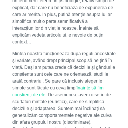
un fenomen celebru în psihologie, relativ simpu de
explicat, dar care nu beneficiază de expunerea de
care ar merita. În plus, puțină atenție asupra lui ar
simplifica mult o parte semnificativă a
interacțiunilor din viețile noastre. Înainte să
explicăm vedeta articolului, e nevoie de puțin
context…
Mintea noastră funcționează după reguli ancestrale
și variate, având drept principal scop să ne țină în
viață. Deși am putea crede că deciziile și gândurile
conștiente sunt cele care ne orientează, studiile
arată contrariul. Se pare că inclusiv alegerile
simple sunt făcute cu ceva timp
înainte să fim
conștienți de ele
.
De asemenea, avem o serie de
scurtături mintale (euristici), care ne simplifică
deciziile și adaptarea. Suntem mai înclinați să
generalizăm comportamentele negative ale cuiva
din afara grupului nostru (discriminare).