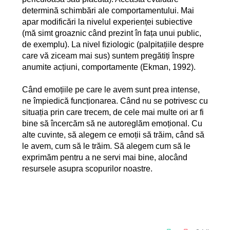
determină schimbări ale comportamentului. Mai
apar modificări la nivelul experienței subiective
(mă simt groaznic când prezint în fața unui public,
de exemplu). La nivel fiziologic (palpitațiile despre
care vă ziceam mai sus) suntem pregătiți înspre
anumite acțiuni, comportamente (
Ekman, 1992
).
Când emoțiile pe care le avem sunt prea intense,
ne împiedică funcționarea. Când nu se potrivesc cu
situația prin care trecem, de cele mai multe ori ar fi
bine să încercăm să ne autoreglăm emoțional. Cu
alte cuvinte, să alegem ce emoții să trăim, când să
le avem, cum să le trăim. Să alegem cum să le
exprimăm pentru a ne servi mai bine, alocând
resursele asupra scopurilor noastre.