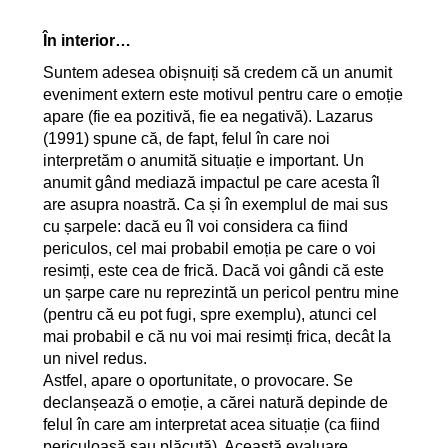
În interior…
Suntem adesea obișnuiți să credem că un anumit
eveniment extern este motivul pentru care o emoție
apare (fie ea pozitivă, fie ea negativă).
Lazarus
(1991)
spune că, de fapt, felul în care noi
interpretăm o anumită situație e important. Un
anumit
gând
mediază impactul pe care acesta îl
are asupra noastră. Ca și în exemplul de mai sus
cu șarpele: dacă eu îl voi considera ca fiind
periculos, cel mai probabil emoția pe care o voi
resimți, este cea de frică. Dacă voi gândi că este
un șarpe care nu reprezintă un pericol pentru mine
(pentru că eu pot fugi, spre exemplu), atunci cel
mai probabil e că nu voi mai resimți frica, decât la
un nivel redus.
Astfel, apare o oportunitate, o provocare. Se
declanșează o emoție, a cărei natură depinde de
felul în care am interpretat acea situație (ca fiind
periculoasă sau plăcută). Această evaluare