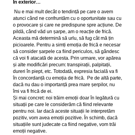
În exterior…
Nu e mai mult decât o tendință pe care o avem
atunci când ne confruntăm cu o oportunitate sau cu
o provocare și care ne predispune spre acțiune. De
pildă, când văd un șarpe, am o reacție de frică.
Aceasta mă determină să urlu, să fug cât mă țin
picioarele. Pentru a simți emoția de frică e necesar
să consider șarpele ca fiind periculos, să gândesc
că voi fi atacată de acesta. Prin urmare, vor apărea
și alte modificări precum: transpirații, palpitații,
dureri în piept, etc. Totodată, expresia facială va fi
în concordanță cu emoția de frică. Pe de altă parte,
dacă nu dau o importanță prea mare șerpilor, nu
îmi va fi frică de ei.
Și mai concret: noi trăim emoții doar în legătură cu
situații pe care le considerăm că fiind relevante
pentru noi. Iar dacă aceste situații le interpretăm
pozitiv, vom avea emoții pozitive. În schimb, dacă
situațiile sunt judecate ca fiind negative, vom trăi
emoții negative.