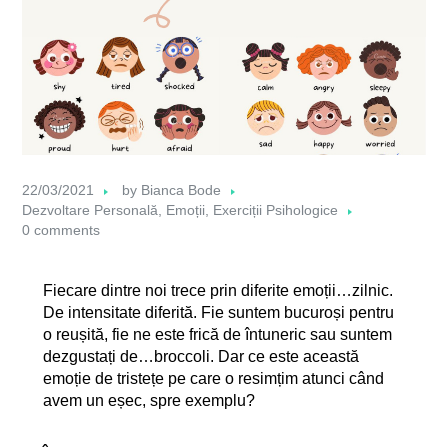
22/03/2021
by
Bianca Bode
Dezvoltare Personală
,
Emoții
,
Exerciții Psihologice
0 comments
Fiecare dintre noi trece prin diferite emoții…zilnic.
De intensitate diferită. Fie suntem bucuroși pentru
o reușită, fie ne este frică de întuneric sau suntem
dezgustați de…broccoli. Dar ce este această
emoție de tristețe pe care o resimțim atunci când
avem un eșec, spre exemplu?